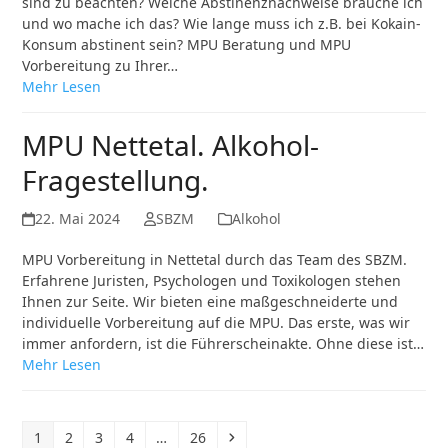
sind zu beachten? Welche Abstinenznachweise brauche ich
und wo mache ich das? Wie lange muss ich z.B. bei Kokain-
Konsum abstinent sein? MPU Beratung und MPU
Vorbereitung zu Ihrer…
Mehr Lesen
MPU Nettetal. Alkohol-
Fragestellung.
22. Mai 2024
SBZM
Alkohol
MPU Vorbereitung in Nettetal durch das Team des SBZM.
Erfahrene Juristen, Psychologen und Toxikologen stehen
Ihnen zur Seite. Wir bieten eine maßgeschneiderte und
individuelle Vorbereitung auf die MPU. Das erste, was wir
immer anfordern, ist die Führerscheinakte. Ohne diese ist…
Mehr Lesen
Seite
Seite
Seite
Seite
Seite
Vorwärts
1
2
3
4
…
26