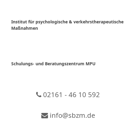
Skip
to
content
Institut für psychologische & verkehrstherapeutische
Maßnahmen
Schulungs- und Beratungszentrum MPU
02161 - 46 10 592
info@sbzm.de
Zur Video-Konferenz