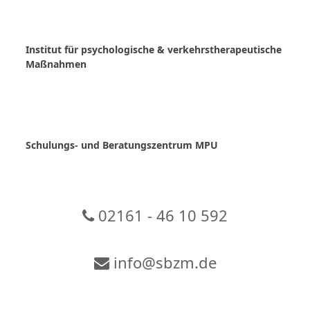
Skip
to
content
Institut für psychologische & verkehrstherapeutische
Maßnahmen
Schulungs- und Beratungszentrum MPU
02161 - 46 10 592
info@sbzm.de
Zur Video-Konferenz