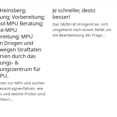
Heinsberg;
Je schneller, desto
ung; Vorbereitung;
besser!
hol-MPU Beratung;
Das SBZM rät dringend an, sich
te-MPU
umgehend nach einem Delikt um
die Beantwortung der Frage…
ereitung; MPU
n Drogen und
wegen Straftaten
ersen durch das
ungs- &
ungszentrum für
MPU.
ssen zur MPU und suchen
Neuantragsverfahren, wie
s und welche Fristen sind
chten?…