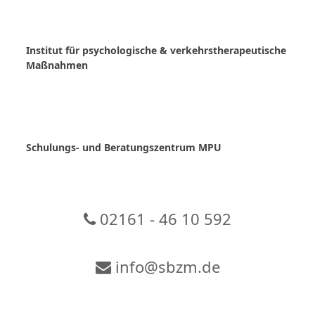
Skip
to
content
Institut für psychologische & verkehrstherapeutische
Maßnahmen
Schulungs- und Beratungszentrum MPU
02161 - 46 10 592
info@sbzm.de
Zur Video-Konferenz