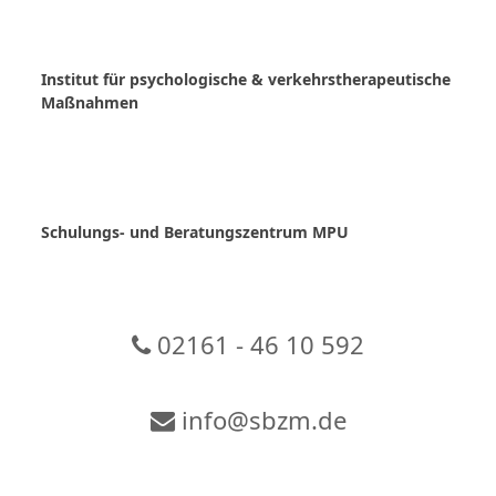
Skip
to
content
Institut für psychologische & verkehrstherapeutische
Maßnahmen
Schulungs- und Beratungszentrum MPU
02161 - 46 10 592
info@sbzm.de
Zur Video-Konferenz