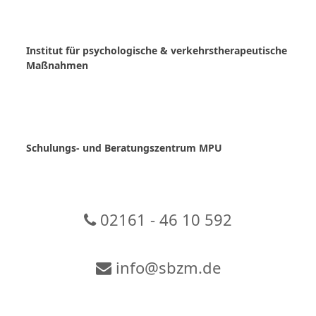
Skip
to
content
Institut für psychologische & verkehrstherapeutische
Maßnahmen
Schulungs- und Beratungszentrum MPU
02161 - 46 10 592
info@sbzm.de
Zur Video-Konferenz