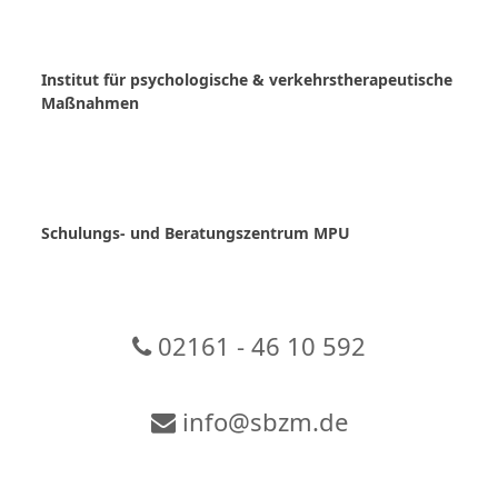
Skip
to
content
Institut für psychologische & verkehrstherapeutische
Maßnahmen
Schulungs- und Beratungszentrum MPU
02161 - 46 10 592
info@sbzm.de
Zur Video-Konferenz