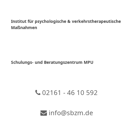
Skip
to
content
Institut für psychologische & verkehrstherapeutische
Maßnahmen
Schulungs- und Beratungszentrum MPU
02161 - 46 10 592
info@sbzm.de
Zur Video-Konferenz