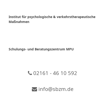
Skip
to
content
Institut für psychologische & verkehrstherapeutische
Maßnahmen
Schulungs- und Beratungszentrum MPU
02161 - 46 10 592
info@sbzm.de
Zur Video-Konferenz