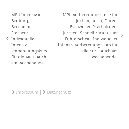
MPU Intensiv in
MPU Vorbereitungsstelle für
Bedburg,
Jüchen, Jülich, Düren,
Bergheim,
Eschweiler. Psychologen,
Frechen:
Juristen. Schnell zurück zum
Nächster
Individueller
Führerschein. Individueller
vorheriger
Beitrag:
Intensiv-
Intensiv-Vorbereitungskurs für
Beitrag:
Vorbereitungskurs
die MPU! Auch am
für die MPU! Auch
Wochenende!
am Wochenende
Impressum
|
Datenschutz