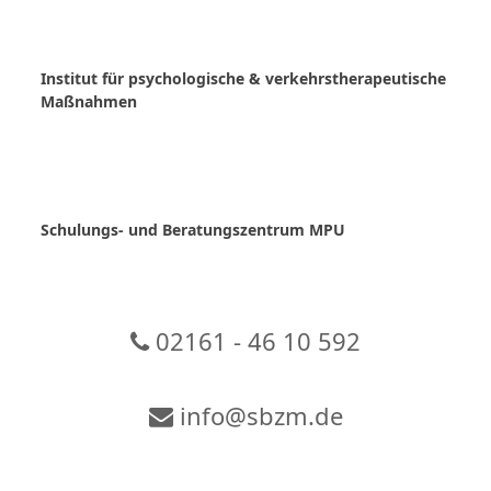
Skip
to
content
Institut für psychologische & verkehrstherapeutische
Maßnahmen
Schulungs- und Beratungszentrum MPU
02161 - 46 10 592
info@sbzm.de
Zur Video-Konferenz