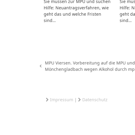
Sie müssen zur MPU und suchen
Sie mü
Hilfe: Neuantragsverfahren, wie
Hilfe: 
geht das und welche Fristen
geht da
sind…
sind…
MPU Viersen. Vorbereitung auf die MPU und
vorheriger
Mönchengladbach wegen Alkohol durch mpu-
Beitrag:
Impressum
|
Datenschutz