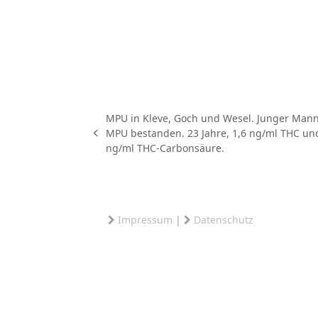
MPU in Kleve, Goch und Wesel. Junger Mann
MPU bestanden. 23 Jahre, 1,6 ng/ml THC un
vorheriger
ng/ml THC-Carbonsäure.
Beitrag:
Impressum
|
Datenschutz