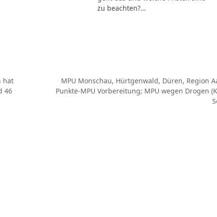
zu beachten?…
 hat
MPU Monschau, Hürtgenwald, Düren, Region Aa
d 46
Punkte-MPU Vorbereitung; MPU wegen Drogen (K
Nächster
S
Beitrag: