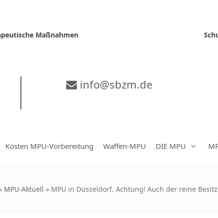
erapeutische Maßnahmen
Sch
info@sbzm.de
Kosten MPU-Vorbereitung
Waffen-MPU
DIE MPU
MP
»
MPU-Aktuell
»
MPU in Düsseldorf. Achtung! Auch der reine Besit