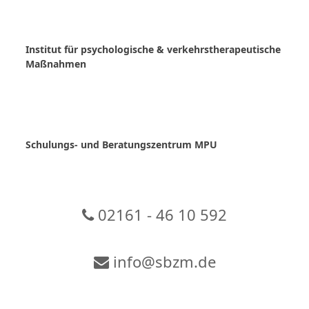
Skip
to
content
Institut für psychologische & verkehrstherapeutische
Maßnahmen
Schulungs- und Beratungszentrum MPU
02161 - 46 10 592
info@sbzm.de
Zur Video-Konferenz