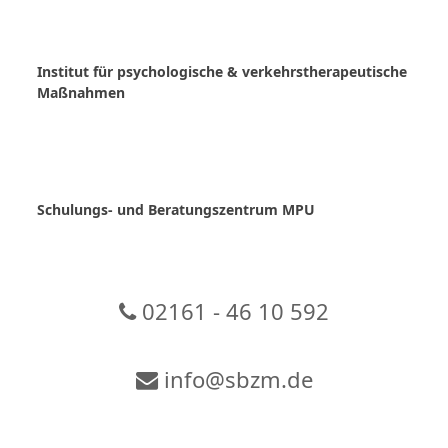
Skip
to
content
Institut für psychologische & verkehrstherapeutische
Maßnahmen
Schulungs- und Beratungszentrum MPU
02161 - 46 10 592
info@sbzm.de
Zur Video-Konferenz