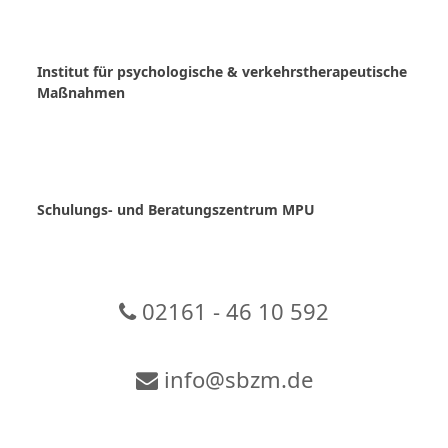
Skip
to
content
Institut für psychologische & verkehrstherapeutische
Maßnahmen
Schulungs- und Beratungszentrum MPU
02161 - 46 10 592
info@sbzm.de
Zur Video-Konferenz