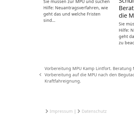
Schul
Sie müssen zur MPU und suchen
Berat
Hilfe: Neuantragsverfahren, wie
geht das und welche Fristen
die 
sind…
Sie mü
Hilfe: 
geht da
zu bea
Vorbereitung MPU Kamp Lintfort. Beratung 
Vorbereitung auf die MPU nach den Begutach
vorheriger
Kraftfahreignung.
Beitrag:
Impressum
|
Datenschutz