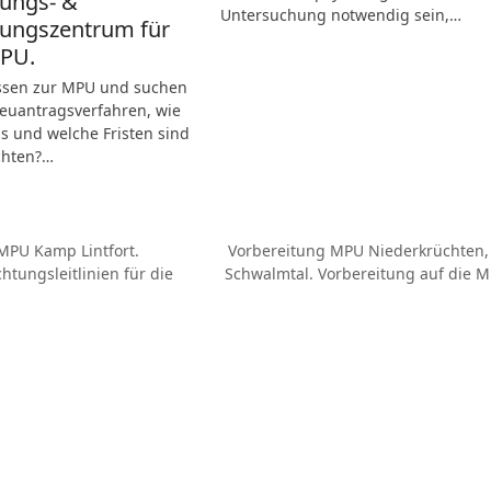
ungs- &
Untersuchung notwendig sein,…
ungszentrum für
MPU.
ssen zur MPU und suchen
Neuantragsverfahren, wie
s und welche Fristen sind
chten?…
MPU Kamp Lintfort.
Vorbereitung MPU Niederkrüchten,
tungsleitlinien für die
Schwalmtal. Vorbereitung auf die M
Nächster
Beitrag: