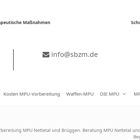
erapeutische Maßnahmen
Sch
info@sbzm.de
Kosten MPU-Vorbereitung
Waffen-MPU
DIE MPU
MP
rbereitung MPU Nettetal und Brüggen. Beratung MPU Nettetal un
Beg