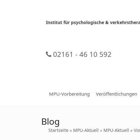
Skip
to
content
Institut für psychologische & verkehrsth
02161 - 46 10 592
MPU-Vorbereitung
Veröffentlichungen
Blog
Startseite
»
MPU-Aktuell
»
MPU-Aktuell
»
Vo