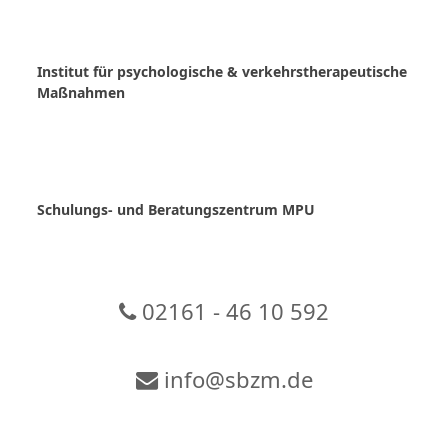
Skip
to
content
Institut für psychologische & verkehrstherapeutische
Maßnahmen
Schulungs- und Beratungszentrum MPU
02161 - 46 10 592
info@sbzm.de
Zur Video-Konferenz