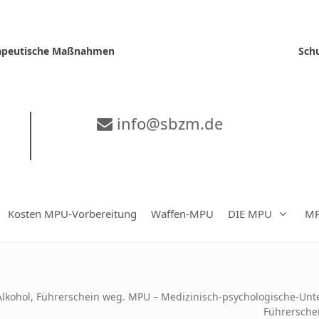
erapeutische Maßnahmen
Sch
info@sbzm.de
Kosten MPU-Vorbereitung
Waffen-MPU
DIE MPU
MP
Alkohol, Führerschein weg. MPU – Medizinisch-psychologische-Unt
Führerschei