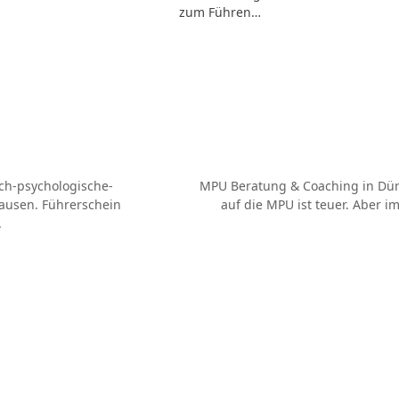
zum Führen…
ch-psychologische-
MPU Beratung & Coaching in Düre
ausen. Führerschein
auf die MPU ist teuer. Aber i
Nächster
.
Beitrag: