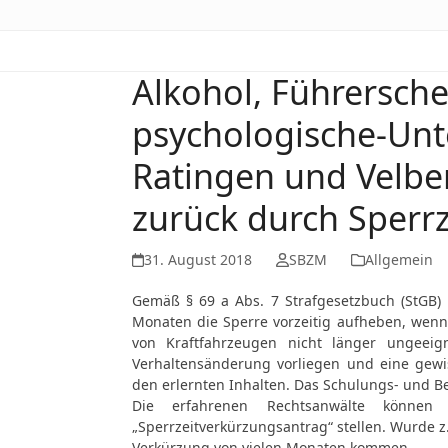
Alkohol, Führersch
psychologische-Un
Ratingen und Velber
zurück durch Sperr
31. August 2018
SBZM
Allgemein
Gemäß § 69 a Abs. 7 Strafgesetzbuch (StGB) 
Monaten die Sperre vorzeitig aufheben, wenn
von Kraftfahrzeugen nicht länger ungeeig
Verhaltensänderung vorliegen und eine gewis
den erlernten Inhalten. Das Schulungs- und Be
Die erfahrenen Rechtsanwälte können
„Sperrzeitverkürzungsantrag“ stellen. Wurde z
Verkürzung von vielen Monaten kommen.