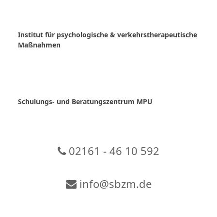
Skip
to
content
Institut für psychologische & verkehrstherapeutische
Maßnahmen
Schulungs- und Beratungszentrum MPU
02161 - 46 10 592
info@sbzm.de
Zur Video-Konferenz