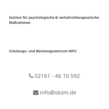
Skip
to
content
Institut für psychologische & verkehrstherapeutische
Maßnahmen
Schulungs- und Beratungszentrum MPU
02161 - 46 10 592
info@sbzm.de
Zur Video-Konferenz