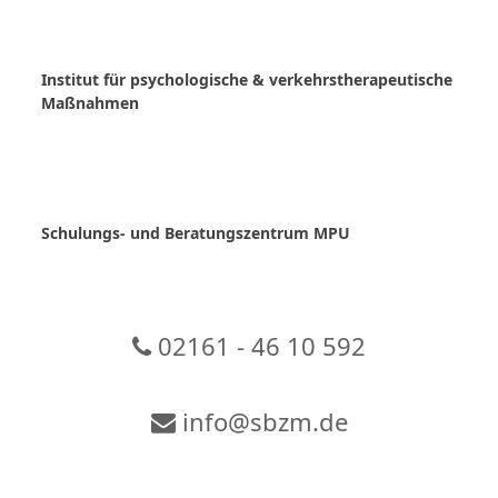
Skip
to
content
Institut für psychologische & verkehrstherapeutische
Maßnahmen
Schulungs- und Beratungszentrum MPU
02161 - 46 10 592
info@sbzm.de
Zur Video-Konferenz