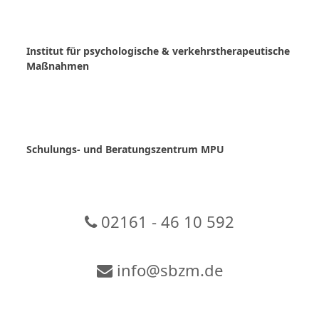
Skip
to
content
Institut für psychologische & verkehrstherapeutische
Maßnahmen
Schulungs- und Beratungszentrum MPU
02161 - 46 10 592
info@sbzm.de
Zur Video-Konferenz