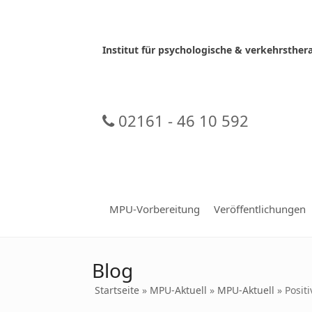
Skip
to
content
Institut für psychologische & verkehrsth
02161 - 46 10 592
MPU-Vorbereitung
Veröffentlichungen
Blog
Startseite
»
MPU-Aktuell
»
MPU-Aktuell
»
Posit