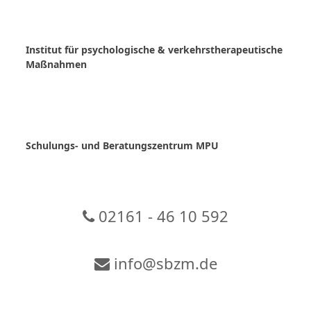
Skip
to
content
Institut für psychologische & verkehrstherapeutische
Maßnahmen
Schulungs- und Beratungszentrum MPU
02161 - 46 10 592
info@sbzm.de
Zur Video-Konferenz