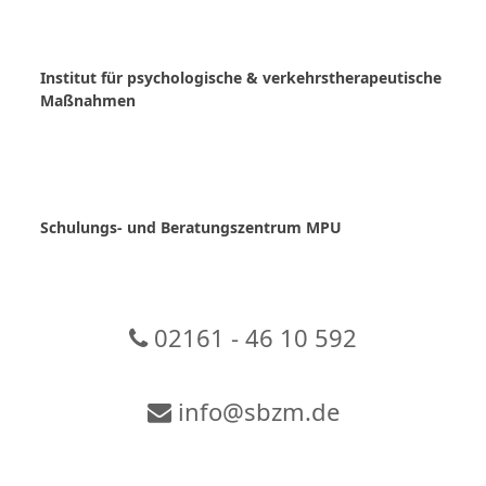
Skip
to
content
Institut für psychologische & verkehrstherapeutische
Maßnahmen
Schulungs- und Beratungszentrum MPU
02161 - 46 10 592
info@sbzm.de
Zur Video-Konferenz