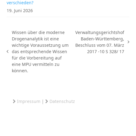
verschieden?
19. Juni 2026
Wissen über die moderne
Verwaltungsgerichtshof
Drogenanalytik ist eine
Baden-Württemberg,
Nächster
wichtige Voraussetzung um
Beschluss vom 07. März
Beitrag:
das entsprechende Wissen
2017 -10 S 328/ 17
vorheriger
für die Vorbereitung auf
Beitrag:
eine MPU vermitteln zu
können.
Impressum
|
Datenschutz