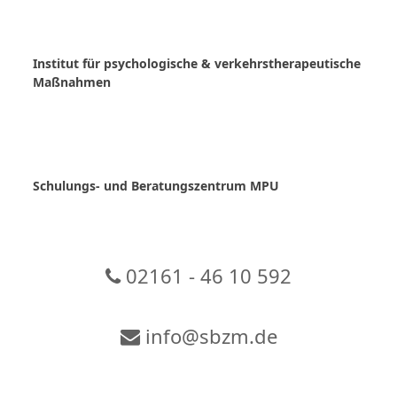
Skip
to
content
Institut für psychologische & verkehrstherapeutische
Maßnahmen
Schulungs- und Beratungszentrum MPU
02161 - 46 10 592
info@sbzm.de
Zur Video-Konferenz