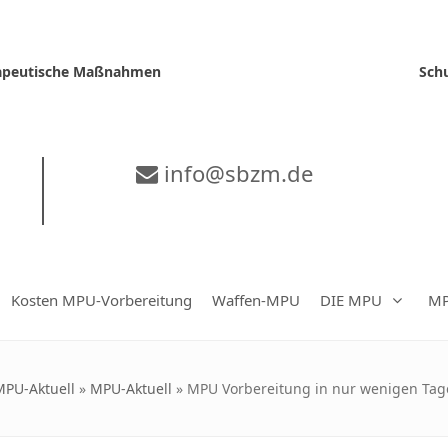
erapeutische Maßnahmen
Sch
info@sbzm.de
Kosten MPU-Vorbereitung
Waffen-MPU
DIE MPU
MP
MPU-Aktuell
»
MPU-Aktuell
»
MPU Vorbereitung in nur wenigen Ta