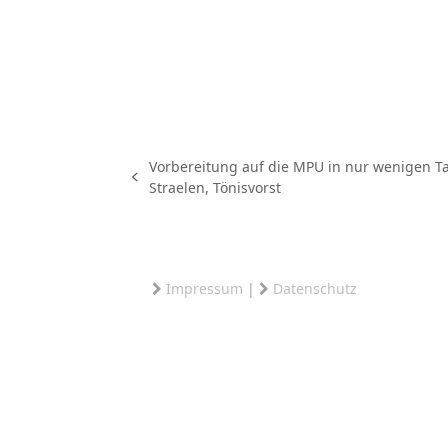
Vorbereitung auf die MPU in nur wenigen T
vorheriger
Straelen, Tönisvorst
Beitrag:
Impressum
|
Datenschutz