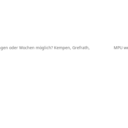
agen oder Wochen möglich? Kempen, Grefrath,
MPU weg
Nächster
Beitrag: