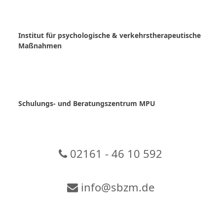
Skip
to
content
Institut für psychologische & verkehrstherapeutische
Maßnahmen
Schulungs- und Beratungszentrum MPU
02161 - 46 10 592
info@sbzm.de
Zur Video-Konferenz