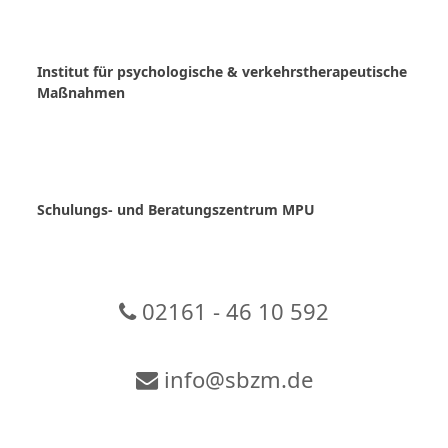
Skip
to
content
Institut für psychologische & verkehrstherapeutische
Maßnahmen
Schulungs- und Beratungszentrum MPU
02161 - 46 10 592
info@sbzm.de
Zur Video-Konferenz