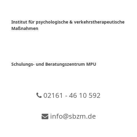
Skip
to
content
Institut für psychologische & verkehrstherapeutische
Maßnahmen
Schulungs- und Beratungszentrum MPU
02161 - 46 10 592
info@sbzm.de
Zur Video-Konferenz