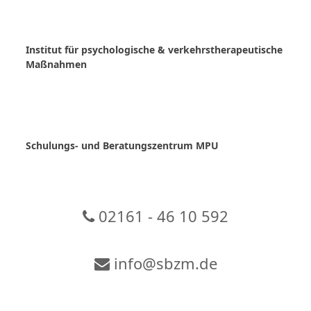
Skip
to
content
Institut für psychologische & verkehrstherapeutische
Maßnahmen
Schulungs- und Beratungszentrum MPU
02161 - 46 10 592
info@sbzm.de
Zur Video-Konferenz