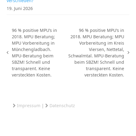
verschieden?
19. Juni 2026
96 % positive MPU’s in
96 % positive MPU’s in
2018. MPU Beratung;
2018. MPU Beratung; MPU
MPU Vorbereitung in
Vorbereitung im Kreis
Mönchengladbach.
Viersen, Nettetal,
vorheriger
Nächster
MPU-Beratung beim
Schwalmtal. MPU-Beratung
Beitrag:
Beitrag:
SBZM! Schnell und
beim SBZM! Schnell und
transparent. Keine
transparent. Keine
versteckten Kosten.
versteckten Kosten.
Impressum
|
Datenschutz