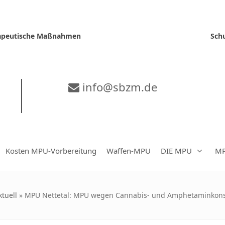
erapeutische Maßnahmen
Sch
info@sbzm.de
Kosten MPU-Vorbereitung
Waffen-MPU
DIE MPU
MP
tuell
»
MPU Nettetal: MPU wegen Cannabis- und Amphetaminkonsu