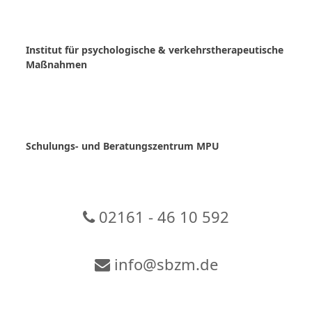
Skip
to
content
Institut für psychologische & verkehrstherapeutische
Maßnahmen
Schulungs- und Beratungszentrum MPU
02161 - 46 10 592
info@sbzm.de
Zur Video-Konferenz