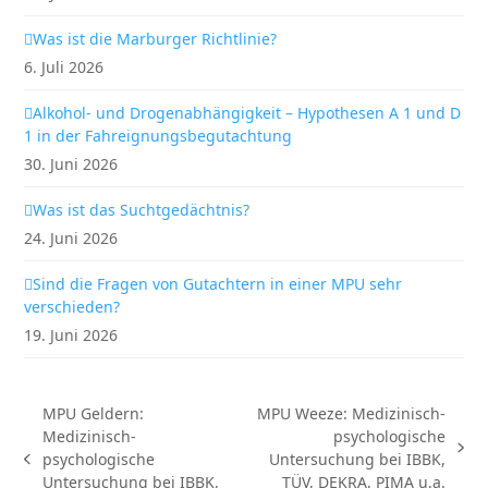
Was ist die Marburger Richtlinie?
6. Juli 2026
Alkohol- und Drogenabhängigkeit – Hypothesen A 1 und D
1 in der Fahreignungsbegutachtung
30. Juni 2026
Was ist das Suchtgedächtnis?
24. Juni 2026
Sind die Fragen von Gutachtern in einer MPU sehr
verschieden?
19. Juni 2026
MPU Geldern:
MPU Weeze: Medizinisch-
Medizinisch-
psychologische
Nächster
psychologische
Untersuchung bei IBBK,
vorheriger
Beitrag:
Untersuchung bei IBBK,
TÜV, DEKRA, PIMA u.a.