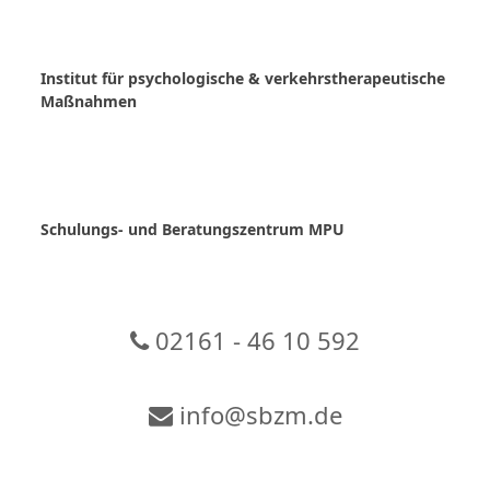
Skip
to
content
Institut für psychologische & verkehrstherapeutische
Maßnahmen
Schulungs- und Beratungszentrum MPU
02161 - 46 10 592
info@sbzm.de
Zur Video-Konferenz