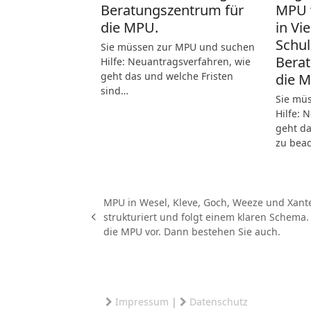
Beratungszentrum für
MPU 
die MPU.
in Vi
Schul
Sie müssen zur MPU und suchen
Berat
Hilfe: Neuantragsverfahren, wie
geht das und welche Fristen
die 
sind…
Sie mü
Hilfe: 
geht da
zu bea
MPU in Wesel, Kleve, Goch, Weeze und Xante
strukturiert und folgt einem klaren Schema. 
vorheriger
die MPU vor. Dann bestehen Sie auch.
Beitrag:
Impressum
|
Datenschutz