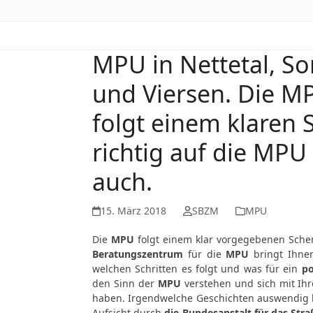
MPU in Nettetal, S
und Viersen. Die MPU
folgt einem klaren 
richtig auf die MPU
auch.
15. März 2018
SBZM
MPU
Die
MPU
folgt einem klar vorgegebenen Schem
Beratungszentrum
für die
MPU
bringt Ihnen
welchen Schritten es folgt und was für ein
po
den Sinn der
MPU
verstehen und sich mit Ihr
haben. Irgendwelche Geschichten auswendig l
Aufsicht durch
die Bundesanstalt für das Str