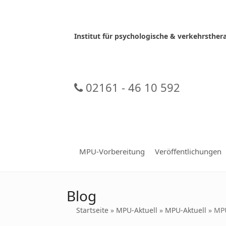
Skip
to
content
Institut für psychologische & verkehrsth
02161 - 46 10 592
MPU-Vorbereitung
Veröffentlichungen
Blog
Startseite
»
MPU-Aktuell
»
MPU-Aktuell
»
MPU