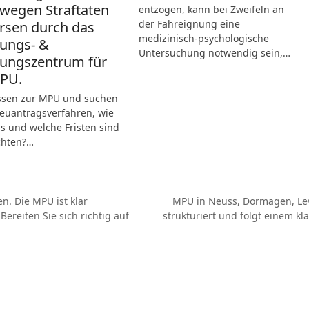
wegen Straftaten
entzogen, kann bei Zweifeln an
der Fahreignung eine
ersen durch das
medizinisch-psychologische
ungs- &
Untersuchung notwendig sein,…
ungszentrum für
MPU.
ssen zur MPU und suchen
Neuantragsverfahren, wie
s und welche Fristen sind
chten?…
n. Die MPU ist klar
MPU in Neuss, Dormagen, Lev
Bereiten Sie sich richtig auf
strukturiert und folgt einem kl
Nächster
Beitrag: