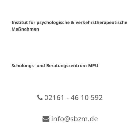
Skip
to
content
Institut für psychologische & verkehrstherapeutische
Maßnahmen
Schulungs- und Beratungszentrum MPU
02161 - 46 10 592
info@sbzm.de
Zur Video-Konferenz