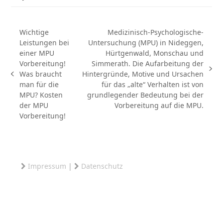
Wichtige
Medizinisch-Psychologische-
Leistungen bei
Untersuchung (MPU) in Nideggen,
einer MPU
Hürtgenwald, Monschau und
Vorbereitung!
Simmerath. Die Aufarbeitung der
Nächster
Was braucht
Hintergründe, Motive und Ursachen
vorheriger
Beitrag:
man für die
für das „alte“ Verhalten ist von
Beitrag:
MPU? Kosten
grundlegender Bedeutung bei der
der MPU
Vorbereitung auf die MPU.
Vorbereitung!
Impressum
|
Datenschutz