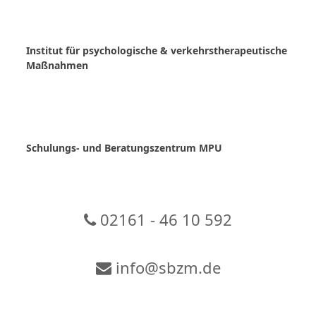
Skip
to
content
Institut für psychologische & verkehrstherapeutische
Maßnahmen
Schulungs- und Beratungszentrum MPU
02161 - 46 10 592
info@sbzm.de
Zur Video-Konferenz