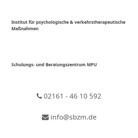
Skip
to
content
Institut für psychologische & verkehrstherapeutische
Maßnahmen
Schulungs- und Beratungszentrum MPU
02161 - 46 10 592
info@sbzm.de
Zur Video-Konferenz