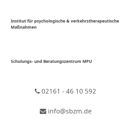
Skip
to
content
Institut für psychologische & verkehrstherapeutische
Maßnahmen
Schulungs- und Beratungszentrum MPU
02161 - 46 10 592
info@sbzm.de
Zur Video-Konferenz