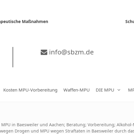
erapeutische Maßnahmen
Sch
info@sbzm.de
Kosten MPU-Vorbereitung
Waffen-MPU
DIE MPU
MP
»
MPU in Baesweiler und Aachen; Beratung; Vorbereitung; Alkoho
wegen Drogen und MPU wegen Straftaten in Baesweiler durch da