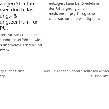
wegen Straftaten
entzogen, kann bei Zweifeln an
der Fahreignung eine
ersen durch das
medizinisch-psychologische
ungs- &
Untersuchung notwendig sein,…
ungszentrum für
MPU.
ssen zur MPU und suchen
Neuantragsverfahren, wie
s und welche Fristen sind
chten?…
g! Gibt es eine
MPU in Aachen. Worauf sollte ich acht
Nächster
age.
Wissen um 
Beitrag: