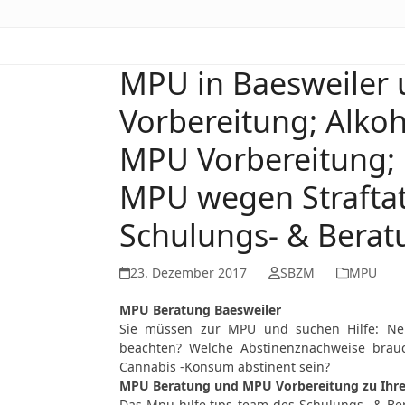
MPU in Baesweiler 
Vorbereitung; Alko
MPU Vorbereitung
MPU wegen Straftat
Schulungs- & Berat
23. Dezember 2017
SBZM
MPU
MPU Beratung Baesweiler
Sie müssen zur MPU und suchen Hilfe: Neu
beachten? Welche Abstinenznachweise brau
Cannabis -Konsum abstinent sein?
MPU Beratung und MPU Vorbereitung zu Ihrer 
Das Mpu-hilfe.tips team des Schulungs- & Be