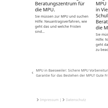
Beratungszentrum für
MPU 
die MPU.
in Vi
Schul
Sie müssen zur MPU und suchen
Berat
Hilfe: Neuantragsverfahren, wie
geht das und welche Fristen
die 
sind…
Sie mü
Hilfe: 
geht da
zu bea
MPU in Baesweiler: Sichere MPU Vorbereitun
vorheriger
Garantie für das Bestehen der MPU? Gute Fr
Beitrag:
Impressum
|
Datenschutz