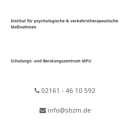
Skip
to
content
Institut für psychologische & verkehrstherapeutische
Maßnahmen
Schulungs- und Beratungszentrum MPU
02161 - 46 10 592
info@sbzm.de
Zur Video-Konferenz