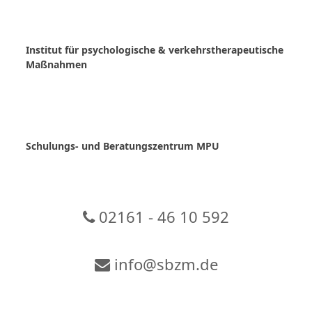
Skip
to
content
Institut für psychologische & verkehrstherapeutische
Maßnahmen
Schulungs- und Beratungszentrum MPU
02161 - 46 10 592
info@sbzm.de
Zur Video-Konferenz