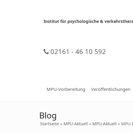
Skip
to
content
Institut für psychologische & verkehrsth
02161 - 46 10 592
MPU-Vorbereitung
Veröffentlichungen
Blog
Startseite
»
MPU-Aktuell
»
MPU-Aktuell
»
MPU-B