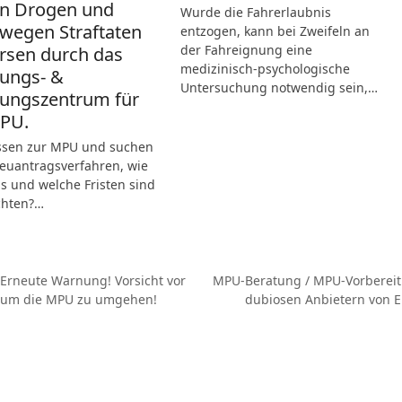
n Drogen und
Wurde die Fahrerlaubnis
wegen Straftaten
entzogen, kann bei Zweifeln an
der Fahreignung eine
ersen durch das
medizinisch-psychologische
ungs- &
Untersuchung notwendig sein,…
ungszentrum für
MPU.
ssen zur MPU und suchen
Neuantragsverfahren, wie
s und welche Fristen sind
chten?…
Erneute Warnung! Vorsicht vor
MPU-Beratung / MPU-Vorbereitu
Nächster
n um die MPU zu umgehen!
dubiosen Anbietern von 
Beitrag: