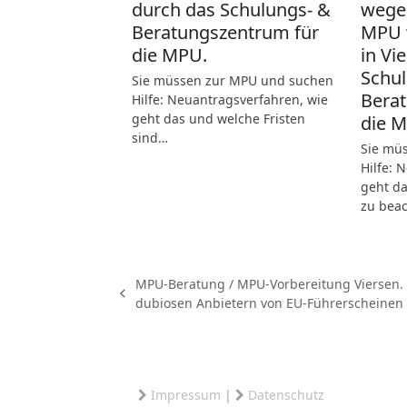
durch das Schulungs- &
wege
Beratungszentrum für
MPU 
die MPU.
in Vi
Schul
Sie müssen zur MPU und suchen
Berat
Hilfe: Neuantragsverfahren, wie
geht das und welche Fristen
die 
sind…
Sie mü
Hilfe: 
geht da
zu bea
MPU-Beratung / MPU-Vorbereitung Viersen. 
vorheriger
dubiosen Anbietern von EU-Führerscheine
Beitrag:
Impressum
|
Datenschutz