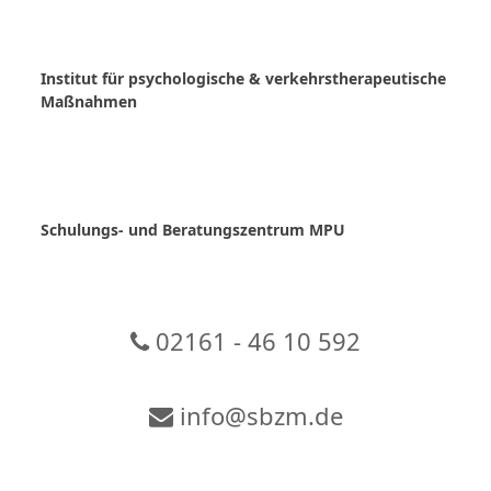
Skip
to
content
Institut für psychologische & verkehrstherapeutische
Maßnahmen
Schulungs- und Beratungszentrum MPU
02161 - 46 10 592
info@sbzm.de
Zur Video-Konferenz