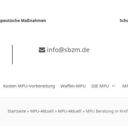
erapeutische Maßnahmen
Sch
info@sbzm.de
Kosten MPU-Vorbereitung
Waffen-MPU
DIE MPU
MP
Startseite
»
MPU-Aktuell
»
MPU-Aktuell
»
MPU Beratung in Krefe