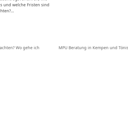
s und welche Fristen sind
chten?…
 achten? Wo gehe ich
MPU Beratung in Kempen und Tönisvo
Nächster
Beitrag: