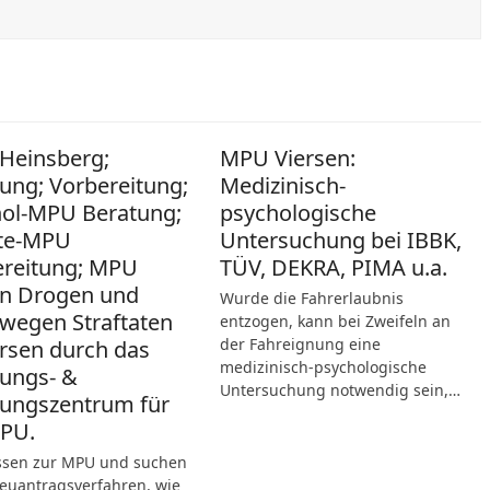
Heinsberg;
MPU Viersen:
ung; Vorbereitung;
Medizinisch-
hol-MPU Beratung;
psychologische
te-MPU
Untersuchung bei IBBK,
ereitung; MPU
TÜV, DEKRA, PIMA u.a.
n Drogen und
Wurde die Fahrerlaubnis
wegen Straftaten
entzogen, kann bei Zweifeln an
der Fahreignung eine
ersen durch das
medizinisch-psychologische
ungs- &
Untersuchung notwendig sein,…
ungszentrum für
MPU.
ssen zur MPU und suchen
Neuantragsverfahren, wie