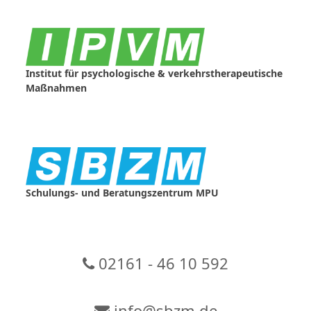
Skip
to
content
Institut für psychologische & verkehrstherapeutische
Maßnahmen
Schulungs- und Beratungszentrum MPU
02161 - 46 10 592
info@sbzm.de