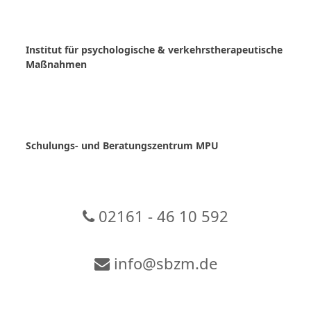
Skip
to
content
Institut für psychologische & verkehrstherapeutische
Maßnahmen
Schulungs- und Beratungszentrum MPU
02161 - 46 10 592
info@sbzm.de
Zur Video-Konferenz