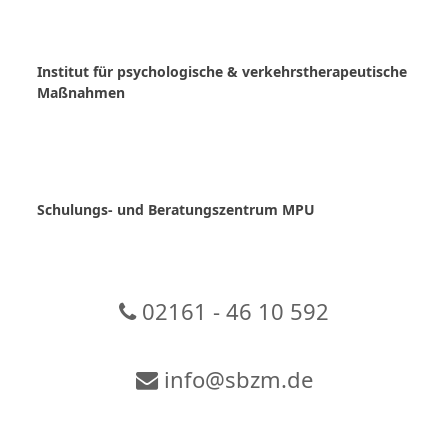
Skip
to
content
Institut für psychologische & verkehrstherapeutische
Maßnahmen
Schulungs- und Beratungszentrum MPU
02161 - 46 10 592
info@sbzm.de
Zur Video-Konferenz