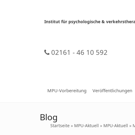
Skip
to
content
Institut für psychologische & verkehrsth
02161 - 46 10 592
MPU-Vorbereitung
Veröffentlichungen
Blog
Startseite
»
MPU-Aktuell
»
MPU-Aktuell
»
M