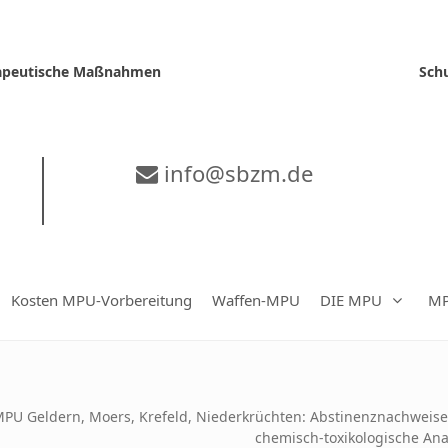
erapeutische Maßnahmen
Sch
info@sbzm.de
Kosten MPU-Vorbereitung
Waffen-MPU
DIE MPU
MP
PU Geldern, Moers, Krefeld, Niederkrüchten: Abstinenznachweise 
chemisch-toxikologische An