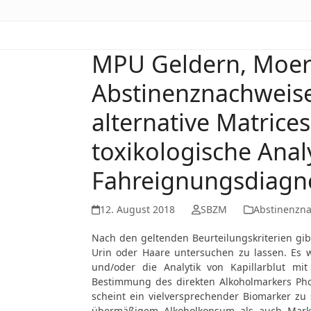
MPU Geldern, Moers
Abstinenznachweise
alternative Matrice
toxikologische Ana
Fahreignungsdiagno
12. August 2018
SBZM
Abstinenzn
Nach den geltenden Beurteilungskriterien gib
Urin oder Haare untersuchen zu lassen. Es w
und/oder die Analytik von Kapillarblut m
Bestimmung des direkten Alkoholmarkers Phosp
scheint ein vielversprechender Biomarker z
übermäßigem Alkoholkonsum als auch Marke