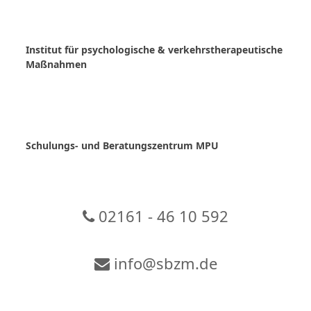
Skip
to
content
Institut für psychologische & verkehrstherapeutische
Maßnahmen
Schulungs- und Beratungszentrum MPU
02161 - 46 10 592
info@sbzm.de
Zur Video-Konferenz